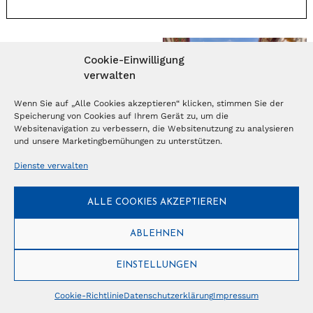
Cookie-Einwilligung
Von Altstadt zu
verwalten
Altstadt touren
Wenn Sie auf „Alle Cookies akzeptieren“ klicken, stimmen Sie der
Speicherung von Cookies auf Ihrem Gerät zu, um die
Websitenavigation zu verbessern, die Websitenutzung zu analysieren
und unsere Marketingbemühungen zu unterstützen.
Dienste verwalten
© Copyright 2026 – Ferientrends //
info@tlvg.ch
// +41 31 300 30 85 //
Tourismus Lifestyle Verlag GmbH // Frohbergweg 1 - CH-3012 Bern //
Datenschutzerklärung
//
Impressum
ALLE COOKIES AKZEPTIEREN
ABLEHNEN
EINSTELLUNGEN
Cookie-Richtlinie
Datenschutzerklärung
Impressum