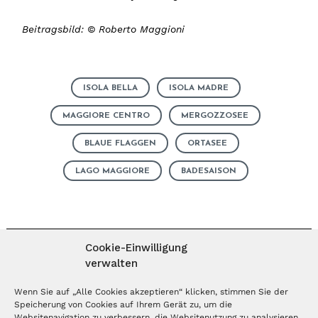
Beitragsbild: © Roberto Maggioni
ISOLA BELLA
ISOLA MADRE
MAGGIORE CENTRO
MERGOZZOSEE
BLAUE FLAGGEN
ORTASEE
LAGO MAGGIORE
BADESAISON
Cookie-Einwilligung
verwalten
MAGAZIN ABONNIEREN
Wenn Sie auf „Alle Cookies akzeptieren“ klicken, stimmen Sie der
Speicherung von Cookies auf Ihrem Gerät zu, um die
Websitenavigation zu verbessern, die Websitenutzung zu analysieren