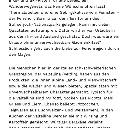
Bike- und Ski-Pisten für alle Levels, ein
Wanderwegenetz, das keine Wünsche offen lässt,
Thermalquellen und eine Gebirgskulisse vom Feinsten –
der Ferienort Bormio auf dem Territorium des
Stilfserjoch-Nationalparks gelegen, kann mit vielen
Qualitäten auftrumpfen. Dafür wird er von Urlaubern
aus dem In- und Ausland geschätzt. Doch was wäre ein
Urlaub ohne unverwechselbare Gaumenkitzel?
Schliesslich geht auch die Liebe zur Ferienregion durch
den Magen.
Die Menschen hier, in der italienisch-schweizerischen
Grenzregion, der Valtellina (Veltlin), haben aus den
Produkten, die ihnen alpine Land- und Viehwirtschaft
sowie die Wälder und Wiesen bieten, Spezialitäten mit
unverwechselbarem Charakter gemacht. Typisch für
die Valtellina sind
Malfatti
, Nocken aus Ricotta, Mehl,
Griess und Eiern. Ebenso beliebt:
Pizzoccheri
,
Teigwaren aus Buchweizen- und Weizenmehl. In den
Küchen der Valtellina werden sie mit Wirsing und
Kartoffeln gemischt. Würziger Bergkäse verleiht
den
Pizz
occheri – wie auch vielen anderen Speisen