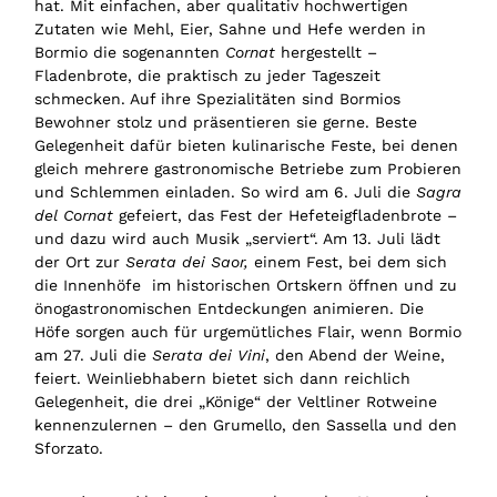
hat. Mit einfachen, aber qualitativ hochwertigen
Zutaten wie Mehl, Eier, Sahne und Hefe werden in
Bormio die sogenannten
Cornat
hergestellt –
Fladenbrote, die praktisch zu jeder Tageszeit
schmecken. Auf ihre Spezialitäten sind Bormios
Bewohner stolz und präsentieren sie gerne. Beste
Gelegenheit dafür bieten kulinarische Feste, bei denen
gleich mehrere gastronomische Betriebe zum Probieren
und Schlemmen einladen. So wird am 6. Juli die
Sagra
del Cornat
gefeiert, das Fest der Hefeteigfladenbrote –
und dazu wird auch Musik „serviert“. Am 13. Juli lädt
der Ort zur
Serata dei Saor,
einem Fest, bei dem sich
die Innenhöfe im historischen Ortskern öffnen und zu
önogastronomischen Entdeckungen animieren. Die
Höfe sorgen auch für urgemütliches Flair, wenn Bormio
am 27. Juli die
Serata dei Vini
, den Abend der Weine,
feiert. Weinliebhabern bietet sich dann reichlich
Gelegenheit, die drei „Könige“ der Veltliner Rotweine
kennenzulernen – den Grumello, den Sassella und den
Sforzato.