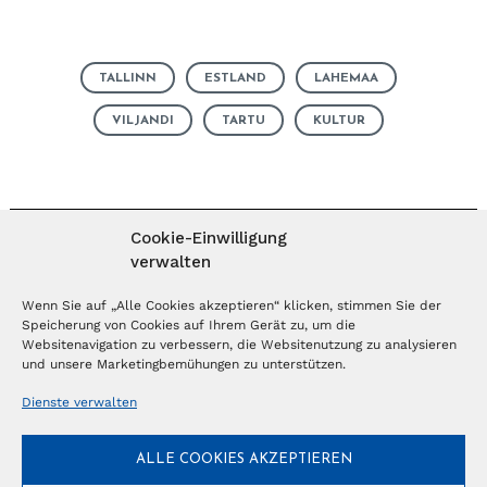
TALLINN
ESTLAND
LAHEMAA
VILJANDI
TARTU
KULTUR
Cookie-Einwilligung
verwalten
MAGAZIN ABONNIEREN
Wenn Sie auf „Alle Cookies akzeptieren“ klicken, stimmen Sie der
Speicherung von Cookies auf Ihrem Gerät zu, um die
Websitenavigation zu verbessern, die Websitenutzung zu analysieren
Abonnieren
und unsere Marketingbemühungen zu unterstützen.
Dienste verwalten
NEWSLETTER
ALLE COOKIES AKZEPTIEREN
Anmelden