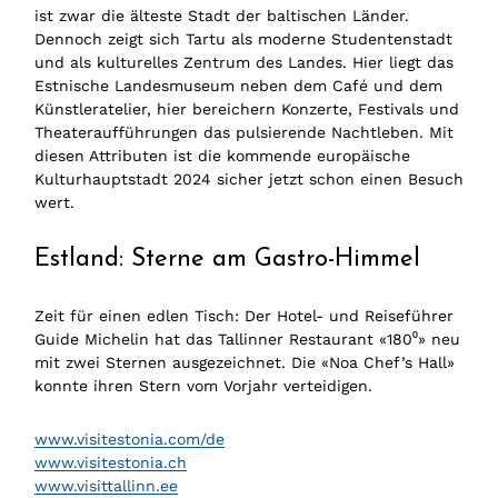
ist zwar die älteste Stadt der baltischen Länder.
Dennoch zeigt sich Tartu als moderne Studentenstadt
und als kulturelles Zentrum des Landes. Hier liegt das
Estnische Landesmuseum neben dem Café und dem
Künstleratelier, hier bereichern Konzerte, Festivals und
Theateraufführungen das pulsierende Nachtleben. Mit
diesen Attributen ist die kommende europäische
Kulturhauptstadt 2024 sicher jetzt schon einen Besuch
wert.
Estland: Sterne am Gastro-Himmel
Zeit für einen edlen Tisch: Der Hotel- und Reiseführer
Guide Michelin hat das Tallinner Restaurant «180⁰» neu
mit zwei Sternen ausgezeichnet. Die «Noa Chef’s Hall»
konnte ihren Stern vom Vorjahr verteidigen.
www.visitestonia.com/de
www.visitestonia.ch
www.visittallinn.ee