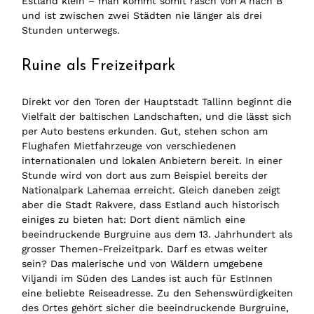
Estland klein – man kommt somit rasch von A nach B
und ist zwischen zwei Städten nie länger als drei
Stunden unterwegs.
Ruine als Freizeitpark
Direkt vor den Toren der Hauptstadt Tallinn beginnt die
Vielfalt der baltischen Landschaften, und die lässt sich
per Auto bestens erkunden. Gut, stehen schon am
Flughafen Mietfahrzeuge von verschiedenen
internationalen und lokalen Anbietern bereit. In einer
Stunde wird von dort aus zum Beispiel bereits der
Nationalpark Lahemaa erreicht. Gleich daneben zeigt
aber die Stadt Rakvere, dass Estland auch historisch
einiges zu bieten hat: Dort dient nämlich eine
beeindruckende Burgruine aus dem 13. Jahrhundert als
grosser Themen-Freizeitpark. Darf es etwas weiter
sein? Das malerische und von Wäldern umgebene
Viljandi im Süden des Landes ist auch für EstInnen
eine beliebte Reiseadresse. Zu den Sehenswürdigkeiten
des Ortes gehört sicher die beeindruckende Burgruine,