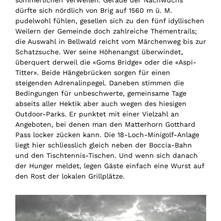
dürfte sich nördlich von Brig auf 1560 m ü. M.
pudelwohl fühlen, gesellen sich zu den fünf idyllischen
Weilern der Gemeinde doch zahlreiche Thementrails;
die Auswahl in Bellwald reicht vom Märchenweg bis zur
Schatzsuche. Wer seine Höhenangst überwindet,
überquert derweil die «Goms Bridge» oder die «Aspi-
Titter». Beide Hängebrücken sorgen für einen
steigenden Adrenalinpegel. Daneben stimmen die
Bedingungen für unbeschwerte, gemeinsame Tage
abseits aller Hektik aber auch wegen des hiesigen
Outdoor-Parks. Er punktet mit einer Vielzahl an
Angeboten, bei denen man den Matterhorn Gotthard
Pass locker zücken kann. Die 18-Loch-Minigolf-Anlage
liegt hier schliesslich gleich neben der Boccia-Bahn
und den Tischtennis-Tischen. Und wenn sich danach
der Hunger meldet, legen Gäste einfach eine Wurst auf
den Rost der lokalen Grillplätze.