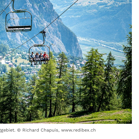
ggebiet. © Richard Chapuis, www.redibex.ch