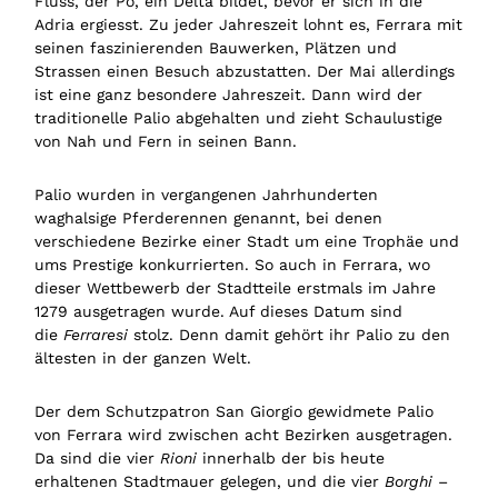
Fluss, der Po, ein Delta bildet, bevor er sich in die
Adria ergiesst. Zu jeder Jahreszeit lohnt es, Ferrara mit
seinen faszinierenden Bauwerken, Plätzen und
Strassen einen Besuch abzustatten. Der Mai allerdings
ist eine ganz besondere Jahreszeit. Dann wird der
traditionelle Palio abgehalten und zieht Schaulustige
von Nah und Fern in seinen Bann.
Palio wurden in vergangenen Jahrhunderten
waghalsige Pferderennen genannt, bei denen
verschiedene Bezirke einer Stadt um eine Trophäe und
ums Prestige konkurrierten. So auch in Ferrara, wo
dieser Wettbewerb der Stadtteile erstmals im Jahre
1279 ausgetragen wurde. Auf dieses Datum sind
die
Ferraresi
stolz. Denn damit gehört ihr Palio zu den
ältesten in der ganzen Welt.
Der dem Schutzpatron San Giorgio gewidmete Palio
von Ferrara wird zwischen acht Bezirken ausgetragen.
Da sind die vier
Rioni
innerhalb der bis heute
erhaltenen Stadtmauer gelegen, und die vier
Borghi
–