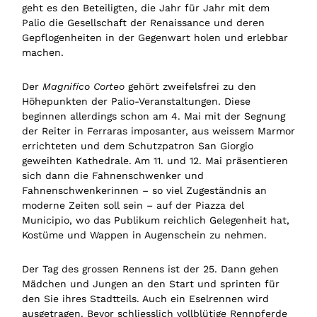
geht es den Beteiligten, die Jahr für Jahr mit dem
Palio die Gesellschaft der Renaissance und deren
Gepflogenheiten in der Gegenwart holen und erlebbar
machen.
Der
Magnifico Corteo
gehört zweifelsfrei zu den
Höhepunkten der Palio-Veranstaltungen. Diese
beginnen allerdings schon am 4. Mai mit der Segnung
der Reiter in Ferraras imposanter, aus weissem Marmor
errichteten und dem Schutzpatron San Giorgio
geweihten Kathedrale. Am 11. und 12. Mai präsentieren
sich dann die Fahnenschwenker und
Fahnenschwenkerinnen – so viel Zugeständnis an
moderne Zeiten soll sein – auf der Piazza del
Municipio, wo das Publikum reichlich Gelegenheit hat,
Kostüme und Wappen in Augenschein zu nehmen.
Der Tag des grossen Rennens ist der 25. Dann gehen
Mädchen und Jungen an den Start und sprinten für
den Sie ihres Stadtteils. Auch ein Eselrennen wird
ausgetragen. Bevor schliesslich vollblütige Rennpferde