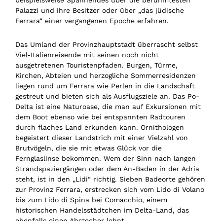
Palazzi und ihre Besitzer oder über „das jüdische
Ferrara“ einer vergangenen Epoche erfahren.
Das Umland der Provinzhauptstadt überrascht selbst
Viel-Italienreisende mit seinen noch nicht
ausgetretenen Touristenpfaden. Burgen, Türme,
Kirchen, Abteien und herzogliche Sommerresidenzen
liegen rund um Ferrara wie Perlen in die Landschaft
gestreut und bieten sich als Ausflugsziele an. Das Po-
Delta ist eine Naturoase, die man auf Exkursionen mit
dem Boot ebenso wie bei entspannten Radtouren
durch flaches Land erkunden kann. Ornithologen
begeistert dieser Landstrich mit einer Vielzahl von
Brutvögeln, die sie mit etwas Glück vor die
Fernglaslinse bekommen. Wem der Sinn nach langen
Strandspaziergängen oder dem An-Baden in der Adria
steht, ist in den „Lidi“ richtig. Sieben Badeorte gehören
zur Provinz Ferrara, erstrecken sich vom Lido di Volano
bis zum Lido di Spina bei Comacchio, einem
historischen Handelsstädtchen im Delta-Land, das
ebenfalls einen Abstecher lohnt.