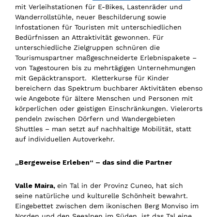
mit Verleihstationen für E-Bikes, Lastenräder und
Wanderrollstühle, neuer Beschilderung sowie
Infostationen für Touristen mit unterschiedlichen
Bedürfnissen an Attraktivität gewonnen. Für
unterschiedliche Zielgruppen schnüren die
Tourismuspartner maßgeschneiderte Erlebnispakete –
von Tagestouren bis zu mehrtägigen Unternehmungen
mit Gepäcktransport. Kletterkurse für Kinder
bereichern das Spektrum buchbarer Aktivitäten ebenso
wie Angebote für ältere Menschen und Personen mit
körperlichen oder geistigen Einschränkungen. Vielerorts
pendeln zwischen Dörfern und Wandergebieten
Shuttles – man setzt auf nachhaltige Mobilität, statt
auf individuellen Autoverkehr.
„Bergeweise Erleben“ – das sind die Partner
Valle Maira,
ein Tal in der Provinz Cuneo, hat sich
seine natürliche und kulturelle Schönheit bewahrt.
Eingebettet zwischen dem ikonischen Berg Monviso im
Norden und den Seealpen im Süden, ist das Tal eine