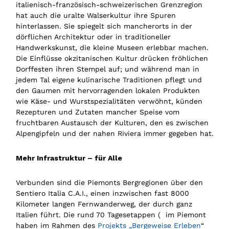
italienisch-französisch-schweizerischen Grenzregion
hat auch die uralte Walserkultur ihre Spuren
hinterlassen. Sie spiegelt sich mancherorts in der
dörflichen Architektur oder in traditioneller
Handwerkskunst, die kleine Museen erlebbar machen.
Die Einflüsse okzitanischen Kultur drücken fröhlichen
Dorffesten ihren Stempel auf; und während man in
jedem Tal eigene kulinarische Traditionen pflegt und
den Gaumen mit hervorragenden lokalen Produkten
wie Käse- und Wurstspezialitäten verwöhnt, künden
Rezepturen und Zutaten mancher Speise vom
fruchtbaren Austausch der Kulturen, den es zwischen
Alpengipfeln und der nahen Riviera immer gegeben hat.
Mehr Infrastruktur – für Alle
Verbunden sind die Piemonts Bergregionen über den
Sentiero Italia C.A.I., einen inzwischen fast 8000
Kilometer langen Fernwanderweg, der durch ganz
Italien führt. Die rund 70 Tagesetappen ( im Piemont
haben im Rahmen des
Projekts „Bergeweise Erleben
“