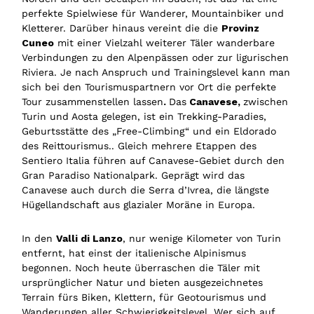
perfekte Spielwiese für Wanderer, Mountainbiker und
Kletterer. Darüber hinaus vereint die die
Provinz
Cuneo
mit einer Vielzahl weiterer Täler wanderbare
Verbindungen zu den Alpenpässen oder zur ligurischen
Riviera. Je nach Anspruch und Trainingslevel kann man
sich bei den Tourismuspartnern vor Ort die perfekte
Tour zusammenstellen lassen
.
Das
Canavese,
zwischen
Turin und Aosta gelegen, ist ein Trekking-Paradies,
Geburtsstätte des „Free-Climbing“ und ein Eldorado
des Reittourismus.. Gleich mehrere Etappen des
Sentiero Italia führen auf Canavese-Gebiet durch den
Gran Paradiso Nationalpark. Geprägt wird das
Canavese auch durch die Serra d’Ivrea, die längste
Hügellandschaft aus glazialer Moräne in Europa.
In den
Valli di Lanzo
, nur wenige Kilometer von Turin
entfernt, hat einst der italienische Alpinismus
begonnen. Noch heute überraschen die Täler mit
ursprünglicher Natur und bieten ausgezeichnetes
Terrain fürs Biken, Klettern, für Geotourismus und
Wanderungen aller Schwierigkeitslevel. Wer sich auf