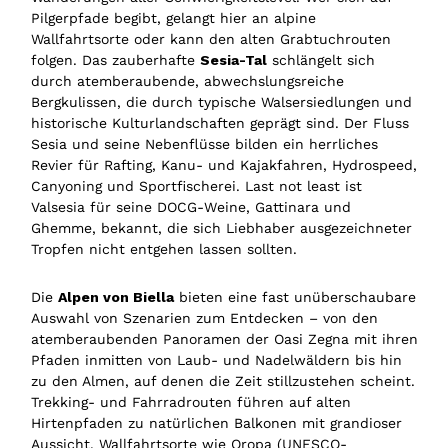
Pilgerpfade begibt, gelangt hier an alpine
Wallfahrtsorte oder kann den alten Grabtuchrouten
folgen. Das zauberhafte
Sesia-Tal
schlängelt sich
durch atemberaubende, abwechslungsreiche
Bergkulissen, die durch typische Walsersiedlungen und
historische Kulturlandschaften geprägt sind. Der Fluss
Sesia und seine Nebenflüsse bilden ein herrliches
Revier für Rafting, Kanu- und Kajakfahren, Hydrospeed,
Canyoning und Sportfischerei. Last not least ist
Valsesia für seine DOCG-Weine, Gattinara und
Ghemme, bekannt, die sich Liebhaber ausgezeichneter
Tropfen nicht entgehen lassen sollten.
Die
Alpen von Biella
bieten eine fast unüberschaubare
Auswahl von Szenarien zum Entdecken – von den
atemberaubenden Panoramen der Oasi Zegna mit ihren
Pfaden inmitten von Laub- und Nadelwäldern bis hin
zu den Almen, auf denen die Zeit stillzustehen scheint.
Trekking- und Fahrradrouten führen auf alten
Hirtenpfaden zu natürlichen Balkonen mit grandioser
Aussicht. Wallfahrtsorte wie Oropa (UNESCO-