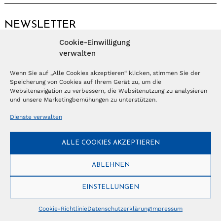
NEWSLETTER
Cookie-Einwilligung
Anmelden
verwalten
Wenn Sie auf „Alle Cookies akzeptieren“ klicken, stimmen Sie der
Speicherung von Cookies auf Ihrem Gerät zu, um die
© Copyright 2026 – Ferientrends //
info@tlvg.ch
// +41 31 300 30 85 //
Tourismus Lifestyle Verlag GmbH // Frohbergweg 1 - CH-3012 Bern //
Websitenavigation zu verbessern, die Websitenutzung zu analysieren
Datenschutzerklärung
//
Impressum
und unsere Marketingbemühungen zu unterstützen.
Dienste verwalten
ALLE COOKIES AKZEPTIEREN
ABLEHNEN
EINSTELLUNGEN
Cookie-Richtlinie
Datenschutzerklärung
Impressum