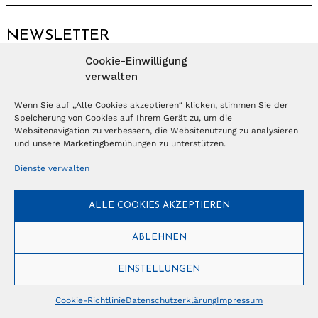
NEWSLETTER
Cookie-Einwilligung
Anmelden
verwalten
Wenn Sie auf „Alle Cookies akzeptieren“ klicken, stimmen Sie der
Speicherung von Cookies auf Ihrem Gerät zu, um die
© Copyright 2026 – Ferientrends //
info@tlvg.ch
// +41 31 300 30 85 //
Tourismus Lifestyle Verlag GmbH // Frohbergweg 1 - CH-3012 Bern //
Websitenavigation zu verbessern, die Websitenutzung zu analysieren
Datenschutzerklärung
//
Impressum
und unsere Marketingbemühungen zu unterstützen.
Dienste verwalten
ALLE COOKIES AKZEPTIEREN
ABLEHNEN
EINSTELLUNGEN
Cookie-Richtlinie
Datenschutzerklärung
Impressum