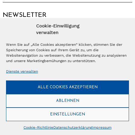
NEWSLETTER
Cookie-Einwilligung
Anmelden
verwalten
Wenn Sie auf „Alle Cookies akzeptieren“ klicken, stimmen Sie der
Speicherung von Cookies auf Ihrem Gerät zu, um die
© Copyright 2026 – Ferientrends //
info@tlvg.ch
// +41 31 300 30 85 //
Tourismus Lifestyle Verlag GmbH // Frohbergweg 1 - CH-3012 Bern //
Websitenavigation zu verbessern, die Websitenutzung zu analysieren
Datenschutzerklärung
//
Impressum
und unsere Marketingbemühungen zu unterstützen.
Dienste verwalten
ALLE COOKIES AKZEPTIEREN
ABLEHNEN
EINSTELLUNGEN
Cookie-Richtlinie
Datenschutzerklärung
Impressum