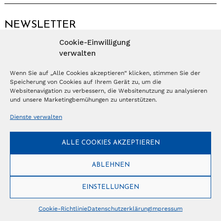
NEWSLETTER
Cookie-Einwilligung
Anmelden
verwalten
Wenn Sie auf „Alle Cookies akzeptieren“ klicken, stimmen Sie der
Speicherung von Cookies auf Ihrem Gerät zu, um die
© Copyright 2026 – Ferientrends //
info@tlvg.ch
// +41 31 300 30 85 //
Tourismus Lifestyle Verlag GmbH // Frohbergweg 1 - CH-3012 Bern //
Websitenavigation zu verbessern, die Websitenutzung zu analysieren
Datenschutzerklärung
//
Impressum
und unsere Marketingbemühungen zu unterstützen.
Dienste verwalten
ALLE COOKIES AKZEPTIEREN
ABLEHNEN
EINSTELLUNGEN
Cookie-Richtlinie
Datenschutzerklärung
Impressum