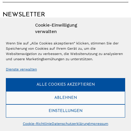
NEWSLETTER
Cookie-Einwilligung
Anmelden
verwalten
Wenn Sie auf „Alle Cookies akzeptieren“ klicken, stimmen Sie der
Speicherung von Cookies auf Ihrem Gerät zu, um die
© Copyright 2026 – Ferientrends //
info@tlvg.ch
// +41 31 300 30 85 //
Tourismus Lifestyle Verlag GmbH // Frohbergweg 1 - CH-3012 Bern //
Websitenavigation zu verbessern, die Websitenutzung zu analysieren
Datenschutzerklärung
//
Impressum
und unsere Marketingbemühungen zu unterstützen.
Dienste verwalten
ALLE COOKIES AKZEPTIEREN
ABLEHNEN
EINSTELLUNGEN
Cookie-Richtlinie
Datenschutzerklärung
Impressum