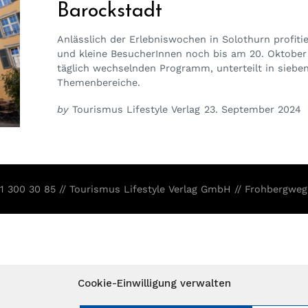
Barockstadt
Anlässlich der Erlebniswochen in Solothurn profiti
und kleine BesucherInnen noch bis am 20. Oktober
täglich wechselnden Programm, unterteilt in siebe
Themenbereiche.
by
Tourismus Lifestyle Verlag
23. September 2024
31 300 30 85 // Tourismus Lifestyle Verlag GmbH // Frohbergweg
Cookie-Einwilligung verwalten