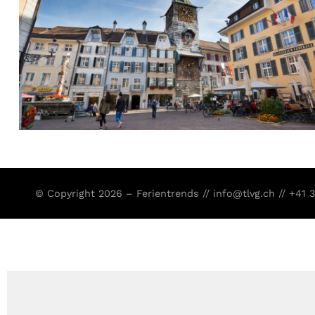
© Copyright 2026 – Ferientrends //
info@tlvg.ch
// +41 