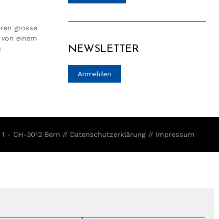
eren grosse
 von einem
NEWSLETTER
n
Anmelden
 1 - CH-3012 Bern //
Datenschutzerklärung
//
Impressum