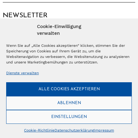
NEWSLETTER
Cookie-Einwilligung
Anmelden
verwalten
Wenn Sie auf „Alle Cookies akzeptieren“ klicken, stimmen Sie der
Speicherung von Cookies auf Ihrem Gerät zu, um die
© Copyright 2026 – Ferientrends //
info@tlvg.ch
// +41 31 300 30 85 //
Tourismus Lifestyle Verlag GmbH // Frohbergweg 1 - CH-3012 Bern //
Websitenavigation zu verbessern, die Websitenutzung zu analysieren
Datenschutzerklärung
//
Impressum
und unsere Marketingbemühungen zu unterstützen.
Dienste verwalten
ALLE COOKIES AKZEPTIEREN
ABLEHNEN
EINSTELLUNGEN
Cookie-Richtlinie
Datenschutzerklärung
Impressum