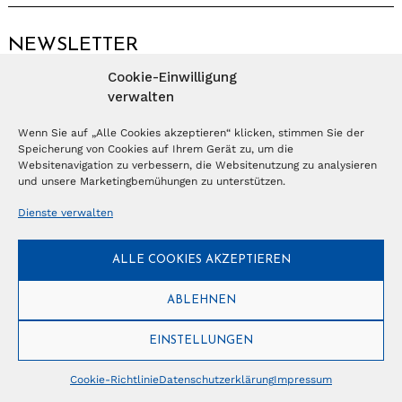
NEWSLETTER
Cookie-Einwilligung
Anmelden
verwalten
Wenn Sie auf „Alle Cookies akzeptieren“ klicken, stimmen Sie der
Speicherung von Cookies auf Ihrem Gerät zu, um die
© Copyright 2026 – Ferientrends //
info@tlvg.ch
// +41 31 300 30 85 //
Tourismus Lifestyle Verlag GmbH // Frohbergweg 1 - CH-3012 Bern //
Websitenavigation zu verbessern, die Websitenutzung zu analysieren
Datenschutzerklärung
//
Impressum
und unsere Marketingbemühungen zu unterstützen.
Dienste verwalten
ALLE COOKIES AKZEPTIEREN
ABLEHNEN
EINSTELLUNGEN
Cookie-Richtlinie
Datenschutzerklärung
Impressum