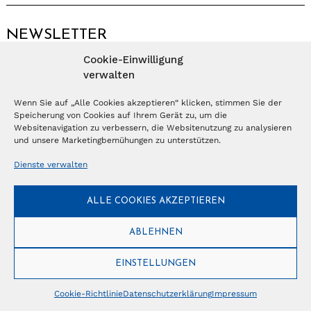
NEWSLETTER
Cookie-Einwilligung
Anmelden
verwalten
Wenn Sie auf „Alle Cookies akzeptieren“ klicken, stimmen Sie der
Speicherung von Cookies auf Ihrem Gerät zu, um die
© Copyright 2026 – Ferientrends //
info@tlvg.ch
// +41 31 300 30 85 //
Tourismus Lifestyle Verlag GmbH // Frohbergweg 1 - CH-3012 Bern //
Websitenavigation zu verbessern, die Websitenutzung zu analysieren
Datenschutzerklärung
//
Impressum
und unsere Marketingbemühungen zu unterstützen.
Dienste verwalten
ALLE COOKIES AKZEPTIEREN
ABLEHNEN
EINSTELLUNGEN
Cookie-Richtlinie
Datenschutzerklärung
Impressum