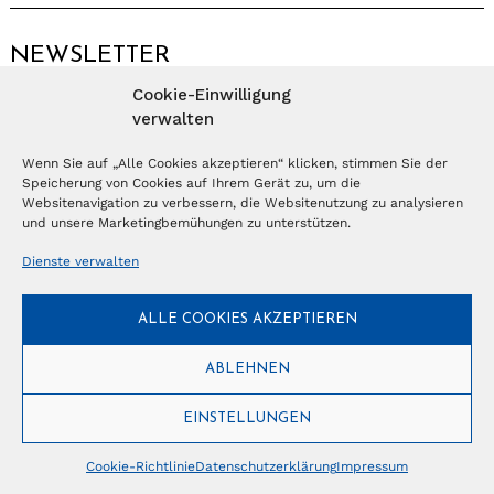
NEWSLETTER
Cookie-Einwilligung
Anmelden
verwalten
Wenn Sie auf „Alle Cookies akzeptieren“ klicken, stimmen Sie der
Speicherung von Cookies auf Ihrem Gerät zu, um die
© Copyright 2026 – Ferientrends //
info@tlvg.ch
// +41 31 300 30 85 //
Tourismus Lifestyle Verlag GmbH // Frohbergweg 1 - CH-3012 Bern //
Websitenavigation zu verbessern, die Websitenutzung zu analysieren
Datenschutzerklärung
//
Impressum
und unsere Marketingbemühungen zu unterstützen.
Dienste verwalten
ALLE COOKIES AKZEPTIEREN
ABLEHNEN
EINSTELLUNGEN
Cookie-Richtlinie
Datenschutzerklärung
Impressum