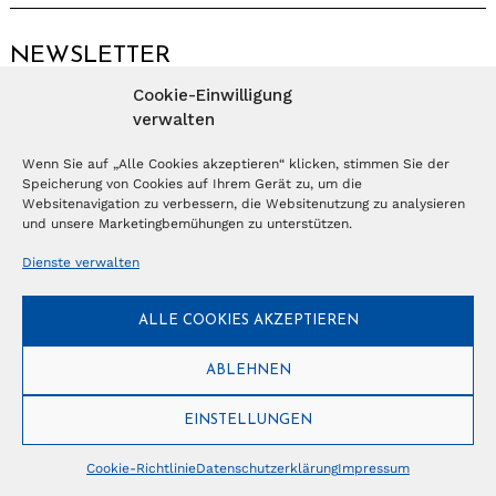
NEWSLETTER
Cookie-Einwilligung
Anmelden
verwalten
Wenn Sie auf „Alle Cookies akzeptieren“ klicken, stimmen Sie der
Speicherung von Cookies auf Ihrem Gerät zu, um die
© Copyright 2026 – Ferientrends //
info@tlvg.ch
// +41 31 300 30 85 //
Tourismus Lifestyle Verlag GmbH // Frohbergweg 1 - CH-3012 Bern //
Websitenavigation zu verbessern, die Websitenutzung zu analysieren
Datenschutzerklärung
//
Impressum
und unsere Marketingbemühungen zu unterstützen.
Dienste verwalten
ALLE COOKIES AKZEPTIEREN
ABLEHNEN
EINSTELLUNGEN
Cookie-Richtlinie
Datenschutzerklärung
Impressum