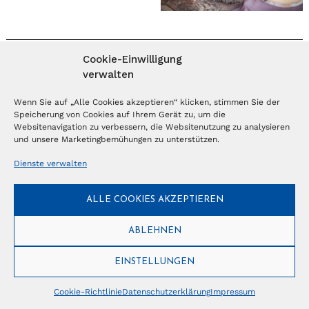
Cookie-Einwilligung
MAGAZIN ABONNIEREN
verwalten
Abonnieren
Wenn Sie auf „Alle Cookies akzeptieren“ klicken, stimmen Sie der
Speicherung von Cookies auf Ihrem Gerät zu, um die
Websitenavigation zu verbessern, die Websitenutzung zu analysieren
und unsere Marketingbemühungen zu unterstützen.
NEWSLETTER
Dienste verwalten
Anmelden
ALLE COOKIES AKZEPTIEREN
ABLEHNEN
© Copyright 2026 – Ferientrends //
info@tlvg.ch
// +41 31 300 30 85 //
Tourismus Lifestyle Verlag GmbH // Frohbergweg 1 - CH-3012 Bern //
Datenschutzerklärung
//
Impressum
EINSTELLUNGEN
Cookie-Richtlinie
Datenschutzerklärung
Impressum