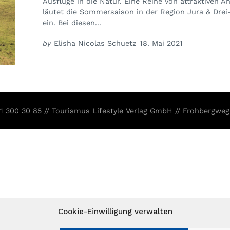
Ausflüge in die Natur. Eine Reihe von attraktiven 
läutet die Sommersaison in der Region Jura & Dre
ein. Bei diesen...
by
Elisha Nicolas Schuetz
18. Mai 2021
31 300 30 85 // Tourismus Lifestyle Verlag GmbH // Frohbergweg
Cookie-Einwilligung verwalten