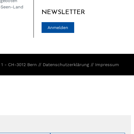
Angeboten
i-Seen-Land
NEWSLETTER
Anmelden
 1 - CH-3012 Bern //
Datenschutzerklärung
//
Impressum