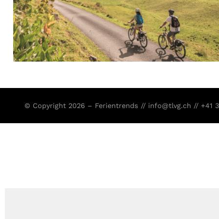
© Copyright 2026 – Ferientrends //
info@tlvg.ch
// +41 