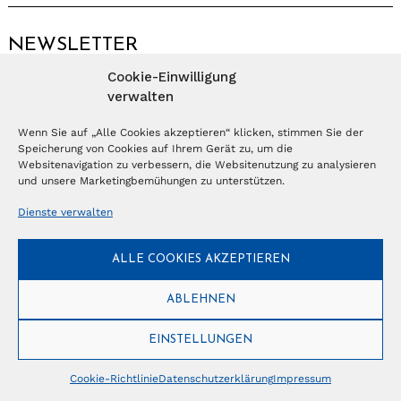
NEWSLETTER
Cookie-Einwilligung
Anmelden
verwalten
Wenn Sie auf „Alle Cookies akzeptieren“ klicken, stimmen Sie der
Speicherung von Cookies auf Ihrem Gerät zu, um die
© Copyright 2026 – Ferientrends //
info@tlvg.ch
// +41 31 300 30 85 //
Tourismus Lifestyle Verlag GmbH // Frohbergweg 1 - CH-3012 Bern //
Websitenavigation zu verbessern, die Websitenutzung zu analysieren
Datenschutzerklärung
//
Impressum
und unsere Marketingbemühungen zu unterstützen.
Dienste verwalten
ALLE COOKIES AKZEPTIEREN
ABLEHNEN
EINSTELLUNGEN
Cookie-Richtlinie
Datenschutzerklärung
Impressum