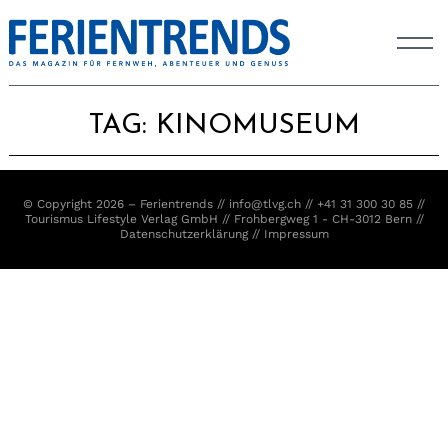
TAG:
KINOMUSEUM
© Copyright 2026 – Ferientrends //
info@tlvg.ch
// +41 31 300 30 85 //
Tourismus Lifestyle Verlag GmbH // Frohbergweg 1 - CH-3012 Bern //
Datenschutzerklärung
//
Impressum