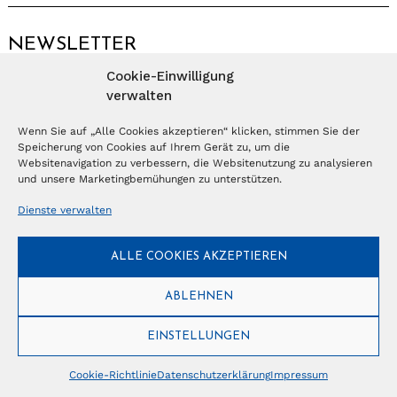
NEWSLETTER
Cookie-Einwilligung
Anmelden
verwalten
Wenn Sie auf „Alle Cookies akzeptieren“ klicken, stimmen Sie der
Speicherung von Cookies auf Ihrem Gerät zu, um die
© Copyright 2026 – Ferientrends //
info@tlvg.ch
// +41 31 300 30 85 //
Tourismus Lifestyle Verlag GmbH // Frohbergweg 1 - CH-3012 Bern //
Websitenavigation zu verbessern, die Websitenutzung zu analysieren
Datenschutzerklärung
//
Impressum
und unsere Marketingbemühungen zu unterstützen.
Dienste verwalten
ALLE COOKIES AKZEPTIEREN
ABLEHNEN
EINSTELLUNGEN
Cookie-Richtlinie
Datenschutzerklärung
Impressum