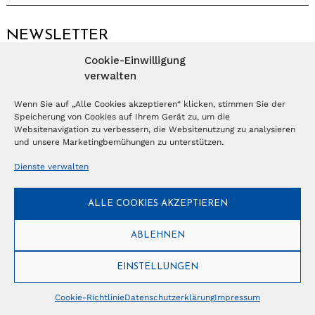
NEWSLETTER
Cookie-Einwilligung
Anmelden
verwalten
Wenn Sie auf „Alle Cookies akzeptieren“ klicken, stimmen Sie der
Speicherung von Cookies auf Ihrem Gerät zu, um die
© Copyright 2026 – Ferientrends //
info@tlvg.ch
// +41 31 300 30 85 //
Tourismus Lifestyle Verlag GmbH // Frohbergweg 1 - CH-3012 Bern //
Websitenavigation zu verbessern, die Websitenutzung zu analysieren
Datenschutzerklärung
//
Impressum
und unsere Marketingbemühungen zu unterstützen.
Dienste verwalten
ALLE COOKIES AKZEPTIEREN
ABLEHNEN
EINSTELLUNGEN
Cookie-Richtlinie
Datenschutzerklärung
Impressum