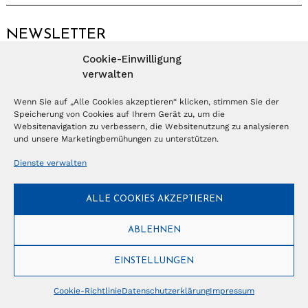
NEWSLETTER
Cookie-Einwilligung
Anmelden
verwalten
Wenn Sie auf „Alle Cookies akzeptieren“ klicken, stimmen Sie der
Speicherung von Cookies auf Ihrem Gerät zu, um die
© Copyright 2026 – Ferientrends //
info@tlvg.ch
// +41 31 300 30 85 //
Tourismus Lifestyle Verlag GmbH // Frohbergweg 1 - CH-3012 Bern //
Websitenavigation zu verbessern, die Websitenutzung zu analysieren
Datenschutzerklärung
//
Impressum
und unsere Marketingbemühungen zu unterstützen.
Dienste verwalten
ALLE COOKIES AKZEPTIEREN
ABLEHNEN
EINSTELLUNGEN
Cookie-Richtlinie
Datenschutzerklärung
Impressum