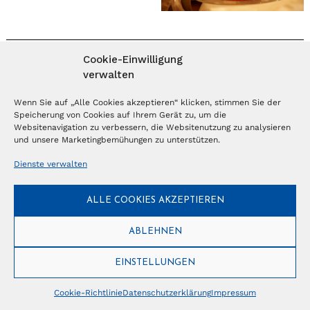
Cookie-Einwilligung
MAGAZIN ABONNIEREN
verwalten
Abonnieren
Wenn Sie auf „Alle Cookies akzeptieren“ klicken, stimmen Sie der
Speicherung von Cookies auf Ihrem Gerät zu, um die
Websitenavigation zu verbessern, die Websitenutzung zu analysieren
und unsere Marketingbemühungen zu unterstützen.
NEWSLETTER
Dienste verwalten
Anmelden
ALLE COOKIES AKZEPTIEREN
ABLEHNEN
© Copyright 2026 – Ferientrends //
info@tlvg.ch
// +41 31 300 30 85 //
Tourismus Lifestyle Verlag GmbH // Frohbergweg 1 - CH-3012 Bern //
Datenschutzerklärung
//
Impressum
EINSTELLUNGEN
Cookie-Richtlinie
Datenschutzerklärung
Impressum