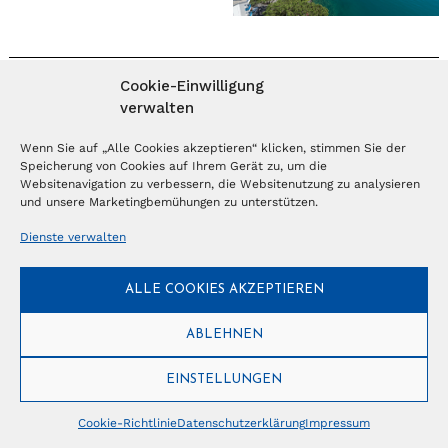
Cookie-Einwilligung
MAGAZIN ABONNIEREN
verwalten
Abonnieren
Wenn Sie auf „Alle Cookies akzeptieren“ klicken, stimmen Sie der
Speicherung von Cookies auf Ihrem Gerät zu, um die
Websitenavigation zu verbessern, die Websitenutzung zu analysieren
und unsere Marketingbemühungen zu unterstützen.
NEWSLETTER
Dienste verwalten
Anmelden
ALLE COOKIES AKZEPTIEREN
ABLEHNEN
© Copyright 2026 – Ferientrends //
info@tlvg.ch
// +41 31 300 30 85 //
Tourismus Lifestyle Verlag GmbH // Frohbergweg 1 - CH-3012 Bern //
Datenschutzerklärung
//
Impressum
EINSTELLUNGEN
Cookie-Richtlinie
Datenschutzerklärung
Impressum