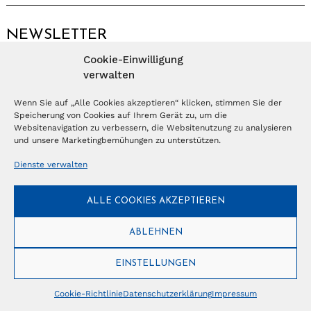
NEWSLETTER
Cookie-Einwilligung
Anmelden
verwalten
Wenn Sie auf „Alle Cookies akzeptieren“ klicken, stimmen Sie der
Speicherung von Cookies auf Ihrem Gerät zu, um die
© Copyright 2026 – Ferientrends //
info@tlvg.ch
// +41 31 300 30 85 //
Tourismus Lifestyle Verlag GmbH // Frohbergweg 1 - CH-3012 Bern //
Websitenavigation zu verbessern, die Websitenutzung zu analysieren
Datenschutzerklärung
//
Impressum
und unsere Marketingbemühungen zu unterstützen.
Dienste verwalten
ALLE COOKIES AKZEPTIEREN
ABLEHNEN
EINSTELLUNGEN
Cookie-Richtlinie
Datenschutzerklärung
Impressum