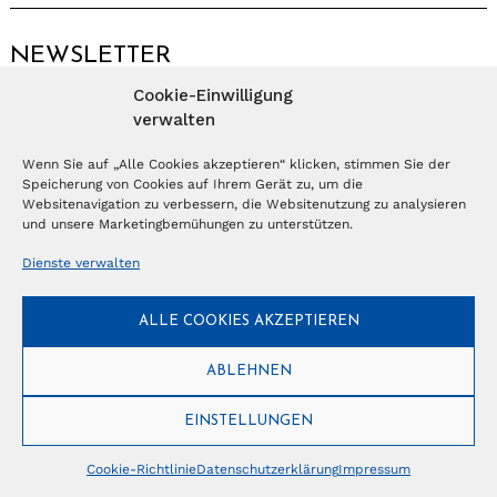
NEWSLETTER
Cookie-Einwilligung
Anmelden
verwalten
Wenn Sie auf „Alle Cookies akzeptieren“ klicken, stimmen Sie der
Speicherung von Cookies auf Ihrem Gerät zu, um die
© Copyright 2026 – Ferientrends //
info@tlvg.ch
// +41 31 300 30 85 //
Tourismus Lifestyle Verlag GmbH // Frohbergweg 1 - CH-3012 Bern //
Websitenavigation zu verbessern, die Websitenutzung zu analysieren
Datenschutzerklärung
//
Impressum
und unsere Marketingbemühungen zu unterstützen.
Dienste verwalten
ALLE COOKIES AKZEPTIEREN
ABLEHNEN
EINSTELLUNGEN
Cookie-Richtlinie
Datenschutzerklärung
Impressum