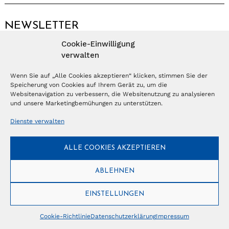
NEWSLETTER
Cookie-Einwilligung
Anmelden
verwalten
Wenn Sie auf „Alle Cookies akzeptieren“ klicken, stimmen Sie der
Speicherung von Cookies auf Ihrem Gerät zu, um die
© Copyright 2026 – Ferientrends //
info@tlvg.ch
// +41 31 300 30 85 //
Tourismus Lifestyle Verlag GmbH // Frohbergweg 1 - CH-3012 Bern //
Websitenavigation zu verbessern, die Websitenutzung zu analysieren
Datenschutzerklärung
//
Impressum
und unsere Marketingbemühungen zu unterstützen.
Dienste verwalten
ALLE COOKIES AKZEPTIEREN
ABLEHNEN
EINSTELLUNGEN
Cookie-Richtlinie
Datenschutzerklärung
Impressum