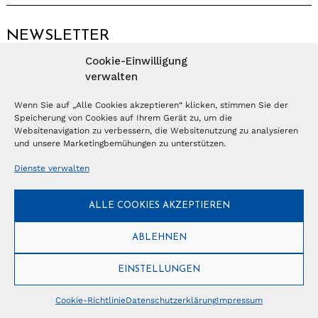
NEWSLETTER
Cookie-Einwilligung
Anmelden
verwalten
Wenn Sie auf „Alle Cookies akzeptieren“ klicken, stimmen Sie der
Speicherung von Cookies auf Ihrem Gerät zu, um die
© Copyright 2026 – Ferientrends //
info@tlvg.ch
// +41 31 300 30 85 //
Tourismus Lifestyle Verlag GmbH // Frohbergweg 1 - CH-3012 Bern //
Websitenavigation zu verbessern, die Websitenutzung zu analysieren
Datenschutzerklärung
//
Impressum
und unsere Marketingbemühungen zu unterstützen.
Dienste verwalten
ALLE COOKIES AKZEPTIEREN
ABLEHNEN
EINSTELLUNGEN
Cookie-Richtlinie
Datenschutzerklärung
Impressum