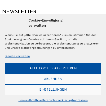
NEWSLETTER
Cookie-Einwilligung
Anmelden
verwalten
Wenn Sie auf „Alle Cookies akzeptieren“ klicken, stimmen Sie der
Speicherung von Cookies auf Ihrem Gerät zu, um die
© Copyright 2026 – Ferientrends //
info@tlvg.ch
// +41 31 300 30 85 //
Tourismus Lifestyle Verlag GmbH // Frohbergweg 1 - CH-3012 Bern //
Websitenavigation zu verbessern, die Websitenutzung zu analysieren
Datenschutzerklärung
//
Impressum
und unsere Marketingbemühungen zu unterstützen.
Dienste verwalten
ALLE COOKIES AKZEPTIEREN
ABLEHNEN
EINSTELLUNGEN
Cookie-Richtlinie
Datenschutzerklärung
Impressum