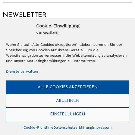
NEWSLETTER
Cookie-Einwilligung
Anmelden
verwalten
Wenn Sie auf „Alle Cookies akzeptieren“ klicken, stimmen Sie der
Speicherung von Cookies auf Ihrem Gerät zu, um die
© Copyright 2026 – Ferientrends //
info@tlvg.ch
// +41 31 300 30 85 //
Tourismus Lifestyle Verlag GmbH // Frohbergweg 1 - CH-3012 Bern //
Websitenavigation zu verbessern, die Websitenutzung zu analysieren
Datenschutzerklärung
//
Impressum
und unsere Marketingbemühungen zu unterstützen.
Dienste verwalten
ALLE COOKIES AKZEPTIEREN
ABLEHNEN
EINSTELLUNGEN
Cookie-Richtlinie
Datenschutzerklärung
Impressum