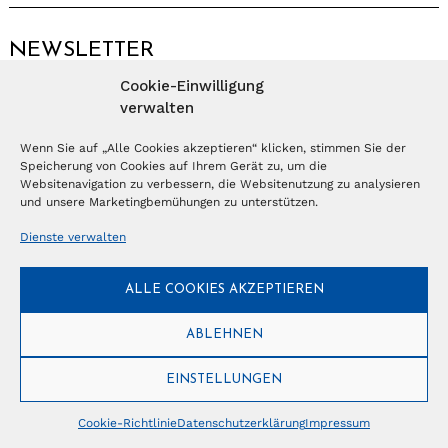
NEWSLETTER
Cookie-Einwilligung
Anmelden
verwalten
Wenn Sie auf „Alle Cookies akzeptieren“ klicken, stimmen Sie der
Speicherung von Cookies auf Ihrem Gerät zu, um die
© Copyright 2026 – Ferientrends //
info@tlvg.ch
// +41 31 300 30 85 //
Tourismus Lifestyle Verlag GmbH // Frohbergweg 1 - CH-3012 Bern //
Websitenavigation zu verbessern, die Websitenutzung zu analysieren
Datenschutzerklärung
//
Impressum
und unsere Marketingbemühungen zu unterstützen.
Dienste verwalten
ALLE COOKIES AKZEPTIEREN
ABLEHNEN
EINSTELLUNGEN
Cookie-Richtlinie
Datenschutzerklärung
Impressum