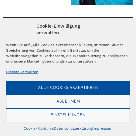
Cookie-Einwilligung
MAGAZIN ABONNIEREN
verwalten
Abonnieren
Wenn Sie auf „Alle Cookies akzeptieren“ klicken, stimmen Sie der
Speicherung von Cookies auf Ihrem Gerät zu, um die
Websitenavigation zu verbessern, die Websitenutzung zu analysieren
und unsere Marketingbemühungen zu unterstützen.
NEWSLETTER
Dienste verwalten
Anmelden
ALLE COOKIES AKZEPTIEREN
ABLEHNEN
© Copyright 2026 – Ferientrends //
info@tlvg.ch
// +41 31 300 30 85 //
Tourismus Lifestyle Verlag GmbH // Frohbergweg 1 - CH-3012 Bern //
Datenschutzerklärung
//
Impressum
EINSTELLUNGEN
Cookie-Richtlinie
Datenschutzerklärung
Impressum