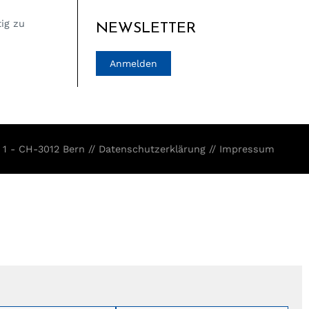
tig zu
NEWSLETTER
Anmelden
 1 - CH-3012 Bern //
Datenschutzerklärung
//
Impressum