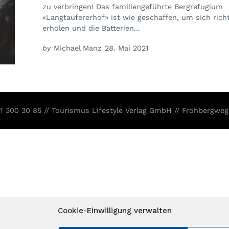
zu verbringen! Das familiengeführte Bergrefugium
«Langtaufererhof» ist wie geschaffen, um sich rich
erholen und die Batterien...
by
Michael Manz
28. Mai 2021
31 300 30 85 // Tourismus Lifestyle Verlag GmbH // Frohbergweg
Cookie-Einwilligung verwalten