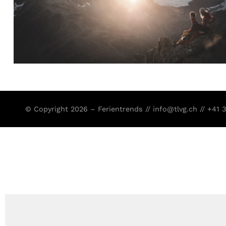
© Copyright 2026 – Ferientrends //
info@tlvg.ch
// +41 