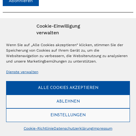
Abonnieren
NEWSLETTER
Cookie-Einwilligung
verwalten
Anmelden
Wenn Sie auf „Alle Cookies akzeptieren“ klicken, stimmen Sie der
Speicherung von Cookies auf Ihrem Gerät zu, um die
Websitenavigation zu verbessern, die Websitenutzung zu analysieren
© Copyright 2026 – Ferientrends //
info@tlvg.ch
// +41 31 300 30 85 //
und unsere Marketingbemühungen zu unterstützen.
Tourismus Lifestyle Verlag GmbH // Frohbergweg 1 - CH-3012 Bern //
Datenschutzerklärung
//
Impressum
Dienste verwalten
ALLE COOKIES AKZEPTIEREN
ABLEHNEN
EINSTELLUNGEN
Cookie-Richtlinie
Datenschutzerklärung
Impressum