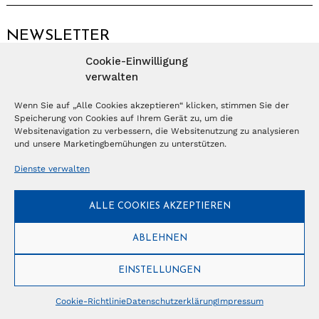
NEWSLETTER
Cookie-Einwilligung
Anmelden
verwalten
Wenn Sie auf „Alle Cookies akzeptieren“ klicken, stimmen Sie der
Speicherung von Cookies auf Ihrem Gerät zu, um die
© Copyright 2026 – Ferientrends //
info@tlvg.ch
// +41 31 300 30 85 //
Tourismus Lifestyle Verlag GmbH // Frohbergweg 1 - CH-3012 Bern //
Websitenavigation zu verbessern, die Websitenutzung zu analysieren
Datenschutzerklärung
//
Impressum
und unsere Marketingbemühungen zu unterstützen.
Dienste verwalten
ALLE COOKIES AKZEPTIEREN
ABLEHNEN
EINSTELLUNGEN
Cookie-Richtlinie
Datenschutzerklärung
Impressum