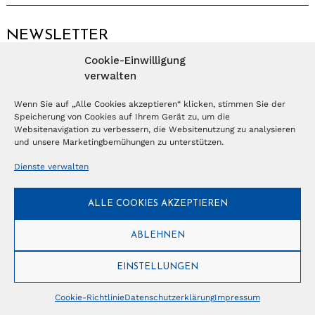
NEWSLETTER
Cookie-Einwilligung
Anmelden
verwalten
Wenn Sie auf „Alle Cookies akzeptieren“ klicken, stimmen Sie der
Speicherung von Cookies auf Ihrem Gerät zu, um die
© Copyright 2026 – Ferientrends //
info@tlvg.ch
// +41 31 300 30 85 //
Tourismus Lifestyle Verlag GmbH // Frohbergweg 1 - CH-3012 Bern //
Websitenavigation zu verbessern, die Websitenutzung zu analysieren
Datenschutzerklärung
//
Impressum
und unsere Marketingbemühungen zu unterstützen.
Dienste verwalten
ALLE COOKIES AKZEPTIEREN
ABLEHNEN
EINSTELLUNGEN
Cookie-Richtlinie
Datenschutzerklärung
Impressum