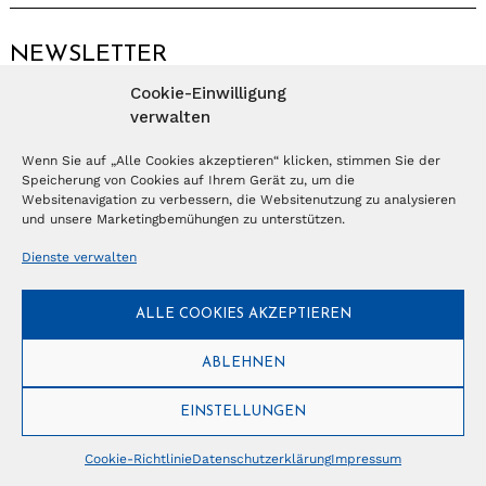
NEWSLETTER
Cookie-Einwilligung
Anmelden
verwalten
Wenn Sie auf „Alle Cookies akzeptieren“ klicken, stimmen Sie der
Speicherung von Cookies auf Ihrem Gerät zu, um die
© Copyright 2026 – Ferientrends //
info@tlvg.ch
// +41 31 300 30 85 //
Tourismus Lifestyle Verlag GmbH // Frohbergweg 1 - CH-3012 Bern //
Websitenavigation zu verbessern, die Websitenutzung zu analysieren
Datenschutzerklärung
//
Impressum
und unsere Marketingbemühungen zu unterstützen.
Dienste verwalten
ALLE COOKIES AKZEPTIEREN
ABLEHNEN
EINSTELLUNGEN
Cookie-Richtlinie
Datenschutzerklärung
Impressum