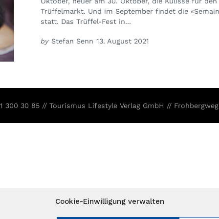
Oktober, heuer am 30. Oktober, die Kulisse für den
Trüffelmarkt. Und im September findet die «Semai
statt. Das Trüffel-Fest in...
by
Stefan Senn
13. August 2021
31 300 30 85 // Tourismus Lifestyle Verlag GmbH // Frohbergweg
Cookie-Einwilligung verwalten