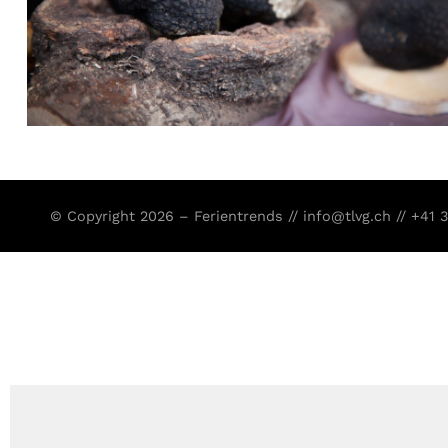
© Copyright 2026 – Ferientrends //
info@tlvg.ch
// +41 