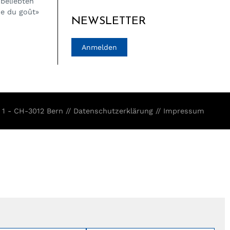
 beliebten
ne du goût»
NEWSLETTER
Anmelden
 1 - CH-3012 Bern //
Datenschutzerklärung
//
Impressum