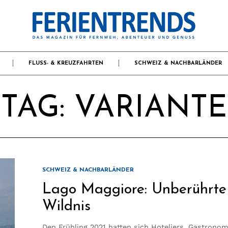
FLUSS- & KREUZFAHRTEN
SCHWEIZ & NACHBARLÄNDER
TAG:
VARIANTE
SCHWEIZ & NACHBARLÄNDER
Lago Maggiore: Unberührte
Wildnis
Den Frühling 2021 hatten sich Hoteliers, Gastrono