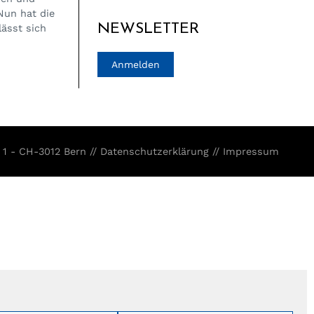
Nun hat die
NEWSLETTER
lässt sich
Anmelden
 1 - CH-3012 Bern //
Datenschutzerklärung
//
Impressum