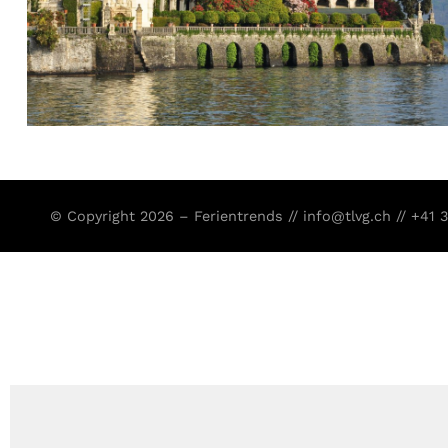
© Copyright 2026 – Ferientrends //
info@tlvg.ch
// +41 