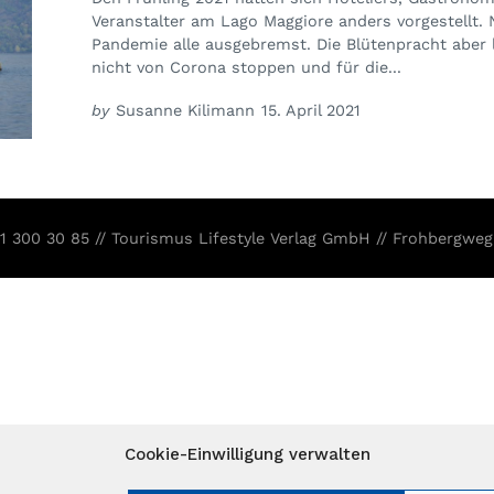
Veranstalter am Lago Maggiore anders vorgestellt. 
Pandemie alle ausgebremst. Die Blütenpracht aber 
nicht von Corona stoppen und für die...
by
Susanne Kilimann
15. April 2021
31 300 30 85 // Tourismus Lifestyle Verlag GmbH // Frohbergweg
Cookie-Einwilligung verwalten