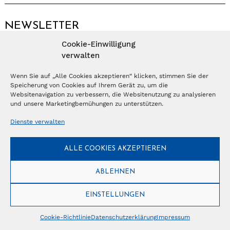
NEWSLETTER
Cookie-Einwilligung
Anmelden
verwalten
Wenn Sie auf „Alle Cookies akzeptieren“ klicken, stimmen Sie der
Speicherung von Cookies auf Ihrem Gerät zu, um die
© Copyright 2026 – Ferientrends //
info@tlvg.ch
// +41 31 300 30 85 //
Tourismus Lifestyle Verlag GmbH // Frohbergweg 1 - CH-3012 Bern //
Websitenavigation zu verbessern, die Websitenutzung zu analysieren
Datenschutzerklärung
//
Impressum
und unsere Marketingbemühungen zu unterstützen.
Dienste verwalten
ALLE COOKIES AKZEPTIEREN
ABLEHNEN
EINSTELLUNGEN
Cookie-Richtlinie
Datenschutzerklärung
Impressum