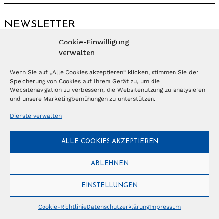
NEWSLETTER
Cookie-Einwilligung
Anmelden
verwalten
Wenn Sie auf „Alle Cookies akzeptieren“ klicken, stimmen Sie der
Speicherung von Cookies auf Ihrem Gerät zu, um die
© Copyright 2026 – Ferientrends //
info@tlvg.ch
// +41 31 300 30 85 //
Tourismus Lifestyle Verlag GmbH // Frohbergweg 1 - CH-3012 Bern //
Websitenavigation zu verbessern, die Websitenutzung zu analysieren
Datenschutzerklärung
//
Impressum
und unsere Marketingbemühungen zu unterstützen.
Dienste verwalten
ALLE COOKIES AKZEPTIEREN
ABLEHNEN
EINSTELLUNGEN
Cookie-Richtlinie
Datenschutzerklärung
Impressum