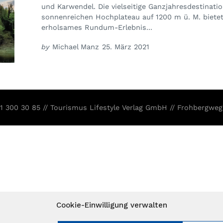
und Karwendel. Die vielseitige Ganzjahresdestinati
sonnenreichen Hochplateau auf 1200 m ü. M. bietet
erholsames Rundum-Erlebnis...
by
Michael Manz
25. März 2021
31 300 30 85 // Tourismus Lifestyle Verlag GmbH // Frohbergweg
Cookie-Einwilligung verwalten