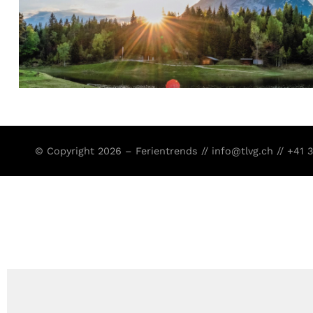
© Copyright 2026 – Ferientrends //
info@tlvg.ch
// +41 