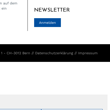
on auf dem
 ein
NEWSLETTER
Anmelden
 1 - CH-3012 Bern //
Datenschutzerklärung
//
Impressum