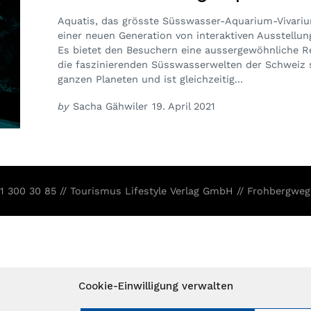
Aquatis, das grösste Süsswasser-Aquarium-Vivari
einer neuen Generation von interaktiven Ausstellun
Es bietet den Besuchern eine aussergewöhnliche R
die faszinierenden Süsswasserwelten der Schweiz 
ganzen Planeten und ist gleichzeitig...
by
Sacha Gähwiler
19. April 2021
31 300 30 85 // Tourismus Lifestyle Verlag GmbH // Frohbergweg
Cookie-Einwilligung verwalten