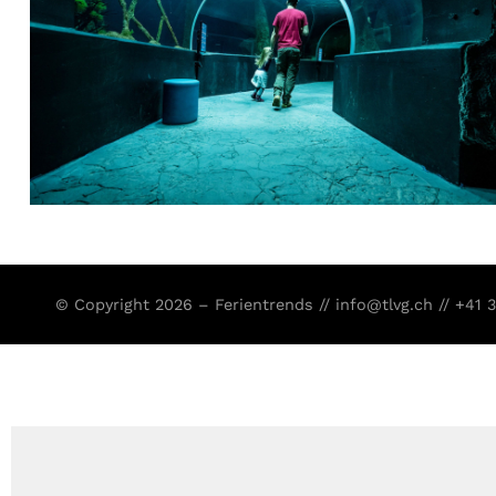
© Copyright 2026 – Ferientrends //
info@tlvg.ch
// +41 