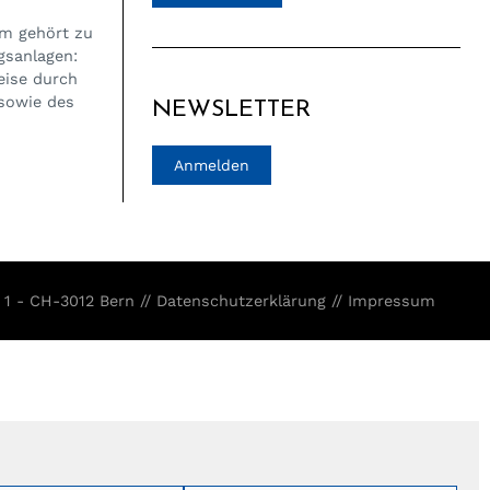
um gehört zu
gsanlagen:
eise durch
sowie des
NEWSLETTER
Anmelden
 1 - CH-3012 Bern //
Datenschutzerklärung
//
Impressum