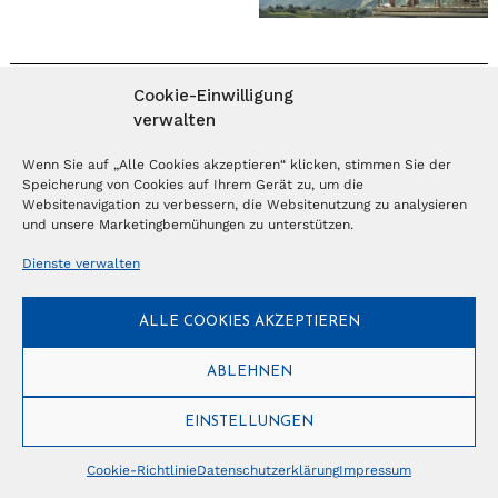
Cookie-Einwilligung
MAGAZIN ABONNIEREN
verwalten
Abonnieren
Wenn Sie auf „Alle Cookies akzeptieren“ klicken, stimmen Sie der
Speicherung von Cookies auf Ihrem Gerät zu, um die
Websitenavigation zu verbessern, die Websitenutzung zu analysieren
und unsere Marketingbemühungen zu unterstützen.
NEWSLETTER
Dienste verwalten
Anmelden
ALLE COOKIES AKZEPTIEREN
ABLEHNEN
© Copyright 2026 – Ferientrends //
info@tlvg.ch
// +41 31 300 30 85 //
Tourismus Lifestyle Verlag GmbH // Frohbergweg 1 - CH-3012 Bern //
Datenschutzerklärung
//
Impressum
EINSTELLUNGEN
Cookie-Richtlinie
Datenschutzerklärung
Impressum