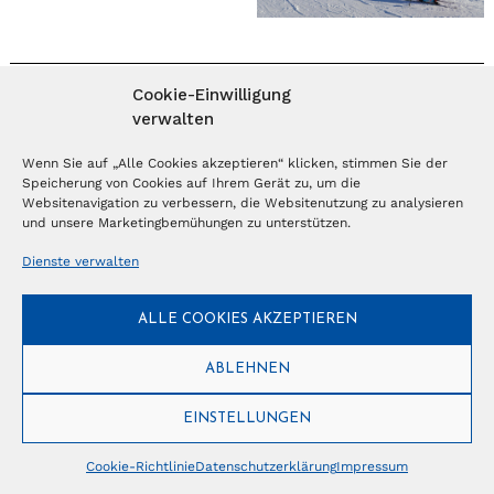
Cookie-Einwilligung
MAGAZIN ABONNIEREN
verwalten
Abonnieren
Wenn Sie auf „Alle Cookies akzeptieren“ klicken, stimmen Sie der
Speicherung von Cookies auf Ihrem Gerät zu, um die
Websitenavigation zu verbessern, die Websitenutzung zu analysieren
und unsere Marketingbemühungen zu unterstützen.
NEWSLETTER
Dienste verwalten
Anmelden
ALLE COOKIES AKZEPTIEREN
ABLEHNEN
© Copyright 2026 – Ferientrends //
info@tlvg.ch
// +41 31 300 30 85 //
Tourismus Lifestyle Verlag GmbH // Frohbergweg 1 - CH-3012 Bern //
Datenschutzerklärung
//
Impressum
EINSTELLUNGEN
Cookie-Richtlinie
Datenschutzerklärung
Impressum