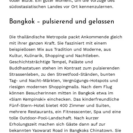
voller Blüte. Ein guter Moment, um die Vorzüge des
südostasiatischen Landes vor Ort kennenzulernen.
Bangkok – pulsierend und gelassen
Die thailändische Metropole packt Ankommende gleich
mit ihrer ganzen Kraft. Sie fasziniert mit einem
beispiellosen Mix aus Tradition und Moderne, aus
Kultur, Kulinarik, Shopping und Nachtleben.
Geschichtsträchtige Tempel, Paläste und
Buddhastatuen stehen im Kontrast zum pulsierenden
Strassenleben, zu den Streetfood-Ständen, bunten
Tag- und Nacht-Märkten, Vergnügungs-Hotspots und
riesigen modernen Shoppingmalls. Nach dem Flug
können BesucherInnen mitten in Bangkok etwa im
«Siam Kempinski» einchecken. Das kinderfreundliche
Fünf-Stern-Hotel bietet 400 Zimmer und Suiten,
mehrere Restaurants, ein Fitnesscenter, Spa und eine
tolle Outdoor-Pool-Landschaft. Nach kurzer
Erholungszeit machen sich Gäste dann auf zur
bekannten Yaowarat Road in Bangkoks Chinatown. Sie