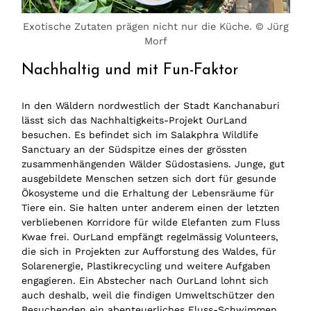
Exotische Zutaten prägen nicht nur die Küche. © Jürg
Morf
Nachhaltig und mit Fun-Faktor
In den Wäldern nordwestlich der Stadt Kanchanaburi
lässt sich das Nachhaltigkeits-Projekt OurLand
besuchen. Es befindet sich im Salakphra Wildlife
Sanctuary an der Südspitze eines der grössten
zusammenhängenden Wälder Südostasiens. Junge, gut
ausgebildete Menschen setzen sich dort für gesunde
Ökosysteme und die Erhaltung der Lebensräume für
Tiere ein. Sie halten unter anderem einen der letzten
verbliebenen Korridore für wilde Elefanten zum Fluss
Kwae frei. OurLand empfängt regelmässig Volunteers,
die sich in Projekten zur Aufforstung des Waldes, für
Solarenergie, Plastikrecycling und weitere Aufgaben
engagieren. Ein Abstecher nach OurLand lohnt sich
auch deshalb, weil die findigen Umweltschützer den
Besuchenden ein abenteuerliches Fluss-Schwimmen