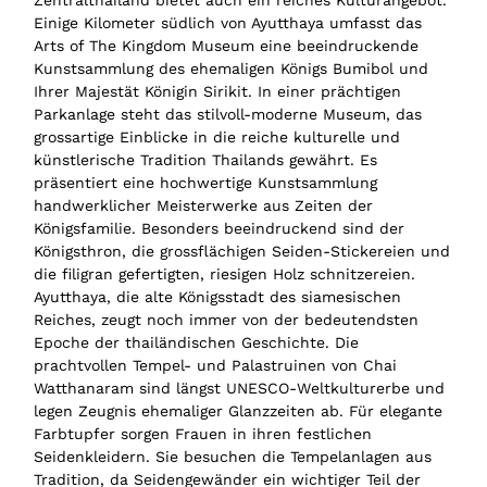
Zentralthailand bietet auch ein reiches Kulturangebot.
Einige Kilometer südlich von Ayutthaya umfasst das
Arts of The Kingdom Museum eine beeindruckende
Kunstsammlung des ehemaligen Königs Bumibol und
Ihrer Majestät Königin Sirikit. In einer prächtigen
Parkanlage steht das stilvoll-moderne Museum, das
grossartige Einblicke in die reiche kulturelle und
künstlerische Tradition Thailands gewährt. Es
präsentiert eine hochwertige Kunstsammlung
handwerklicher Meisterwerke aus Zeiten der
Königsfamilie. Besonders beeindruckend sind der
Königsthron, die grossflächigen Seiden-Stickereien und
die filigran gefertigten, riesigen Holz schnitzereien.
Ayutthaya, die alte Königsstadt des siamesischen
Reiches, zeugt noch immer von der bedeutendsten
Epoche der thailändischen Geschichte. Die
prachtvollen Tempel- und Palastruinen von Chai
Watthanaram sind längst UNESCO-Weltkulturerbe und
legen Zeugnis ehemaliger Glanzzeiten ab. Für elegante
Farbtupfer sorgen Frauen in ihren festlichen
Seidenkleidern. Sie besuchen die Tempelanlagen aus
Tradition, da Seidengewänder ein wichtiger Teil der